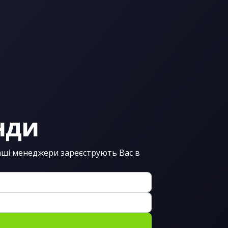
ПАТ "СК "УСГ"
нди
наші менеджери зареєструють Вас в