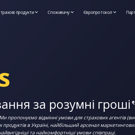
трахові продукти
Споживачу
Європротокол
Пар
ДЦВ
 / Контакти
Правова інформація
Львів
ОСЦПВВНТЗ
Дисконтна система
НВ-Крос
Свідоцтво про реєстрацію торгівель
Адвокат
s
Договір публічної оферти
Каско Лайт
Політика обробки персональних дан
Зброя
Доставка та повернення
Travel Lite
Оплата
вання за розумні гроші
Тревел
Іноземці в Україні
Ми пропонуємо відмінні умови для страхових агентів (ви
Нещасний випадок
продуктів в Україні, найбільший арсенал маркетингових 
НВ водії
найвигідніші та найкомфортніші умови співпраці.