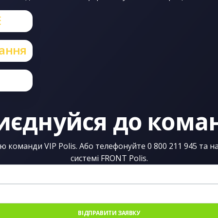
Експрес-Майно
E
Нотаріуси
Зелена карта
вання
Пряме Врегулювання
ДМС
Іноземці ДМС
иєднуйся до кома
ю команди VIP Polis. Або телефонуйте 0 800 211 945 та 
системі FRONT Polis.
ВІДПРАВИТИ ЗАЯВКУ