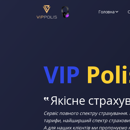
Головна
С
Про нас
API
Новини
VIP
Poli
‟
Якісне страху
Сервіс повного спектру страхування. 
тарифи, найширший спектр страхових 
А для наших клієнтів ми пропонуємо 