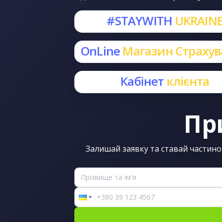
#STAYWITH
UKRAIN
OnLine
Магазин Страху
Кабінет
клієнта
Пр
Залишай заявку та ставай частино