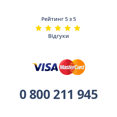
Експрес-Майно
Нотаріуси
Рейтинг 5 з 5
Зелена карта
Пряме Врегулювання
ДМС
Відгуки
Іноземці ДМС
0 800 211 945