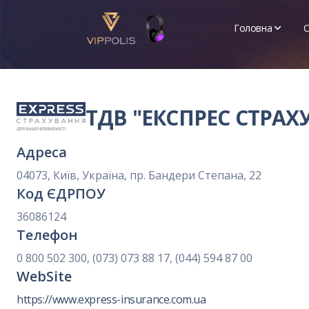
Головна
С
Про нас
API
ТДВ "ЕКСПРЕС СТРАХ
Новини
Адреса
04073, Київ, Україна, пр. Бандери Степана, 22
Код ЄДРПОУ
36086124
Телефон
0 800 502 300, (073) 073 88 17, (044) 594 87 00
WebSite
https://www.express-insurance.com.ua