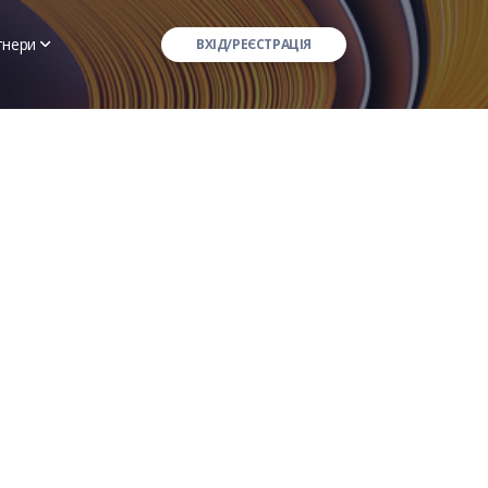
тнери
ВХІД/РЕЄСТРАЦІЯ
АТ "СК "ІНГО"
АО "УКРАЇНСЬКИЙ ПРАВОВИЙ СТАНДАРТ"
ної марки
ПРАТ СК "ГРАВЕ УКРАЇНА"
ПРАТ "СК "ВУСО"
их
ПрАТ "КНЯЖА В.І.Г."
ПрАТ "СК "ЄВРОІНС УКРАЇНА"
АТ "СК "КРАЇНА"
ПрАТ СК "ІНТЕР-ПОЛІС"
ТДВ "ЕКСПРЕС СТРАХУВАННЯ"