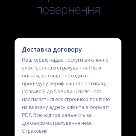
повернення
Доставка договору
Наш сервіс надає послуги виключно
електронного страхування. Після
оплати, договір проходить
процедуру верифікації та активації
(зазвичай до 5 хвилин) після чого
надсилається електронною поштою
на вказану адресу клієнта в форматі
PDF. Всю відповідальність за
договором страхування несе
Страховик.