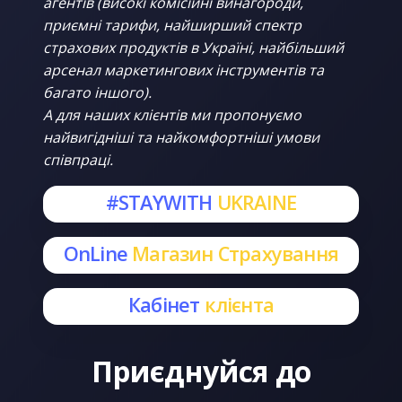
агентів (високі комісійні винагороди,
приємні тарифи, найширший спектр
страхових продуктів в Україні, найбільший
арсенал маркетингових інструментів та
багато іншого).
А для наших клієнтів ми пропонуємо
найвигідніші та найкомфортніші умови
співпраці.
#STAYWITH
UKRAINE
OnLine
Магазин Страхування
Кабінет
клієнта
Приєднуйся до