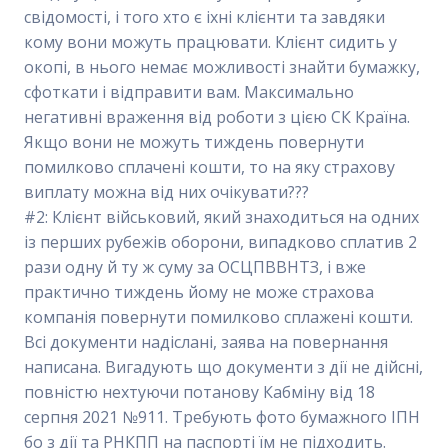
свідомості, і того хто є іхні клієнти та завдяки
кому вони можуть працювати. Клієнт сидить у
окопі, в нього немає можливості знайти бумажку,
сфоткати і відправити вам. Максимально
негативні враження від роботи з цією СК Країна.
Якщо вони не можуть тиждень повернути
помилково сплачені кошти, то на яку страхову
виплату можна від них очікувати???
#2: Клієнт військовий, який знаходиться на одних
із перших рубежів оборони, випадково сплатив 2
рази одну й ту ж суму за ОСЦПВВНТЗ, і вже
практично тиждень йому не може страхова
компанія повернути помилково сплажені кошти.
Всі документи надіслані, заява на повернання
написана. Вигадують що документи з дії не дійсні,
повністю нехтуючи потанову Кабміну від 18
серпня 2021 №911. Требують фото бумажного ІПН
бо з дії та РНКПП на паспорті їм не підходить.