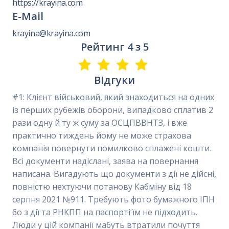
https://krayina.com
E-Mail
krayina@krayina.com
Рейтинг 4 з 5
Відгуки
#1: Клієнт військовий, який знаходиться на одних
із перших рубежів оборони, випадково сплатив 2
рази одну й ту ж суму за ОСЦПВВНТЗ, і вже
практично тиждень йому не може страхова
компанія повернути помилково сплажені кошти.
Всі документи надіслані, заява на повернання
написана. Вигадують що документи з дії не дійсні,
повністю нехтуючи потанову Кабміну від 18
серпня 2021 №911. Требують фото бумажного ІПН
бо з дії та РНКПП на паспорті їм не підходить.
Люди у цій компанії мабуть втратили почуття