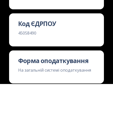
Код ЄДРПОУ
45058490
Форма оподаткування
На загальній системі оподаткування
Платник ПДВ
Не є платником податку на додану