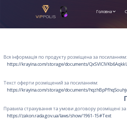
Головна
С
Про нас
API
Новини
Вся інформація по продукту розміщена за посиланням:
https://krayina.com/storage/documents/QxSVIClVKb6Aqk
Текст оферти розміщений за посиланням:
https://krayina.com/storage/documents/hqzhBpPfhqSou
Правила страхування та умови договору розміщені за
https://zakon.rada.gov.ua/laws/show/1961-15#Text