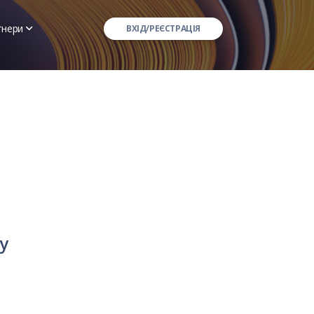
тнери
ВХІД/РЕЄСТРАЦІЯ
АТ "СК "ІНГО"
АО "УКРАЇНСЬКИЙ ПРАВОВИЙ СТАНДАРТ"
ної марки
ПРАТ СК "ГРАВЕ УКРАЇНА"
ПРАТ "СК "ВУСО"
их
ПрАТ "КНЯЖА В.І.Г."
ПрАТ "СК "ЄВРОІНС УКРАЇНА"
у
АТ "СК "КРАЇНА"
ПрАТ СК "ІНТЕР-ПОЛІС"
ТДВ "ЕКСПРЕС СТРАХУВАННЯ"